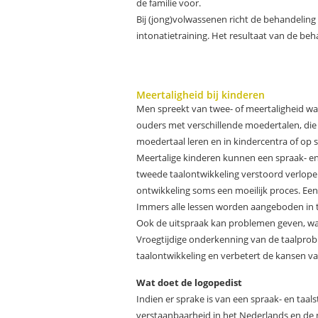
de familie voor.
Bij (jong)volwassenen richt de behandeling 
intonatietraining. Het resultaat van de b
Meertaligheid bij kinderen
Men spreekt van twee- of meertaligheid wa
ouders met verschillende moedertalen, die
moedertaal leren en in kindercentra of op 
Meertalige kinderen kunnen een spraak- en 
tweede taalontwikkeling verstoord verlope
ontwikkeling soms een moeilijk proces. Een
Immers alle lessen worden aangeboden in t
Ook de uitspraak kan problemen geven, waar
Vroegtijdige onderkenning van de taalprob
taalontwikkeling en verbetert de kansen v
Wat doet de logopedist
Indien er sprake is van een spraak- en taa
verstaanbaarheid in het Nederlands en de m