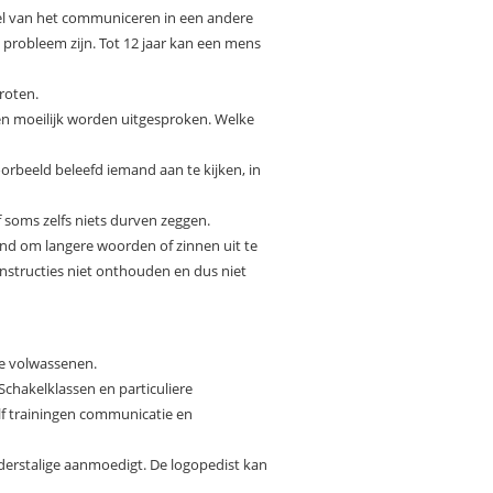
el van het communiceren in een andere
probleem zijn. Tot 12 jaar kan een mens
roten.
n moeilijk worden uitgesproken. Welke
orbeeld beleefd iemand aan te kijken, in
 soms zelfs niets durven zeggen.
nd om langere woorden of zinnen uit te
nstructies niet onthouden en dus niet
ge volwassenen.
chakelklassen en particuliere
elf trainingen communicatie en
nderstalige aanmoedigt. De logopedist kan