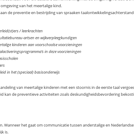
omgeving van het meertalige kind.
an de preventie en bestrijding van spraaken taalontwikkelingsachterstanden
eid(st)ers / leerkrachten
ltatiebureau-artsen en wijkverpleegkundigen
talige kinderen aan voorschoolse voorzieningen
aalactiveringsprogramma’s in deze voorzieningen
asisscholen
ers
leid in het (speciaal) basisonderwijs
deling van meertalige kinderen met een stoornis in de eerste taal vergoe
d kan de preventieve activiteiten zoals deskundigheidsbevordering bekost
n. Wanneer het gaat om communicatie tussen anderstalige en Nederlandse 
k is.