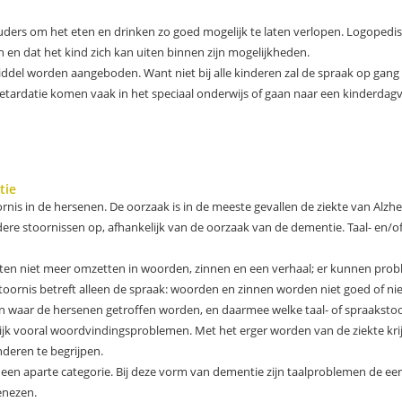
ders om het eten en drinken zo goed mogelijk te laten verlopen. Logopedisc
en dat het kind zich kan uiten binnen zijn mogelijkheden.
ddel worden aangeboden. Want niet bij alle kinderen zal de spraak op gan
rdatie komen vaak in het speciaal onderwijs of gaan naar een kinderdagver
tie
nis in de hersenen. De oorzaak is in de meeste gevallen de ziekte van Alz
ere stoornissen op, afhankelijk van de oorzaak van de dementie. Taal- en/o
hten niet meer omzetten in woorden, zinnen en een verhaal; er kunnen prob
oornis betreft alleen de spraak: woorden en zinnen worden niet goed of niet
 waar de hersenen getroffen worden, en daarmee welke taal- of spraakstoor
lijk vooral woordvindingsproblemen. Met het erger worden van de ziekte kr
nderen te begrijpen.
en aparte categorie. Bij deze vorm van dementie zijn taalproblemen de eer
genezen.