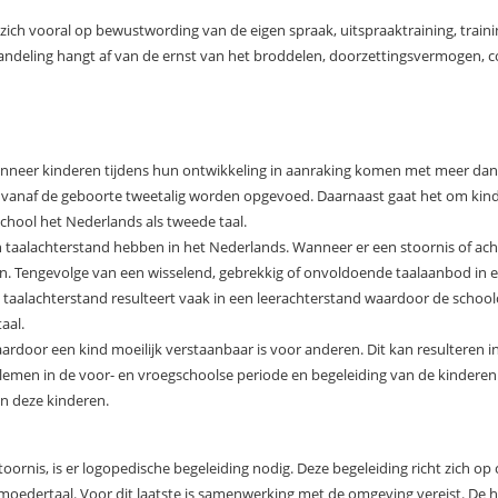
zich vooral op bewustwording van de eigen spraak, uitspraaktraining, traini
ehandeling hangt af van de ernst van het broddelen, doorzettingsvermogen, 
nneer kinderen tijdens hun ontwikkeling in aanraking komen met meer dan é
 vanaf de geboorte tweetalig worden opgevoed. Daarnaast gaat het om kind
school het Nederlands als tweede taal.
taalachterstand hebben in het Nederlands. Wanneer er een stoornis of achter
n. Tengevolge van een wisselend, gebrekkig of onvoldoende taalaanbod in ee
 taalachterstand resulteert vaak in een leerachterstand waardoor de school
aal.
door een kind moeilijk verstaanbaar is voor anderen. Dit kan resulteren in 
lemen in de voor- en vroegschoolse periode en begeleiding van de kindere
an deze kinderen.
lstoornis, is er logopedische begeleiding nodig. Deze begeleiding richt zich
oedertaal. Voor dit laatste is samenwerking met de omgeving vereist. De h