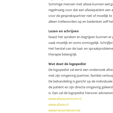
Sommige mensen met afasie kunnen wel goe
regelmatig voor dat een afasiepatiënt een a
voor de gesprekspartner niet of moeilijk t
alleen trefwoorden op en bedenken zelf het
Lezen en schrijven
Naast het spreken en begrijpen kunnen er pr
vaak moeilijk en soms onmogelijk. Schrijf
Het herstel van de taal- en spraakprobleme
therapie belangrijk.
Wat doet de logopedist
De logopedist zal eerst een onderzoek afne
met zijn omgeving (partner, familie) verloo
De behandeling is gericht op de individuel
de patiënt en zijn directe omgeving gelee
is. Dan zal de logopedist hierover advisere
www.afasiecentrum.nl
www.afasie.nl
www.hersenletsel.net