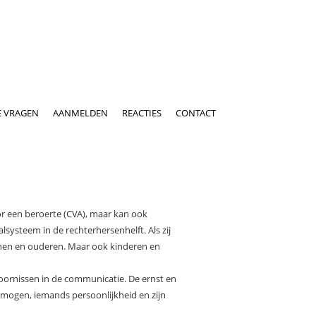
E VRAGEN
AANMELDEN
REACTIES
CONTACT
oor een beroerte (CVA), maar kan ook
ysteem in de rechterhersenhelft. Als zij
senen en ouderen. Maar ook kinderen en
oornissen in de communicatie. De ernst en
ermogen, iemands persoonlijkheid en zijn