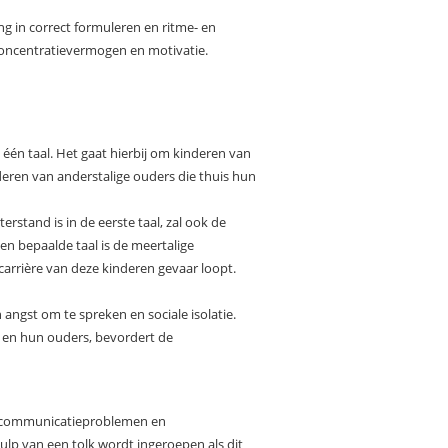
ng in correct formuleren en ritme- en
concentratievermogen en motivatie.
én taal. Het gaat hierbij om kinderen van
eren van anderstalige ouders die thuis hun
stand is in de eerste taal, zal ook de
n bepaalde taal is de meertalige
carrière van deze kinderen gevaar loopt.
angst om te spreken en sociale isolatie.
n en hun ouders, bevordert de
 op communicatieproblemen en
ulp van een tolk wordt ingeroepen als dit