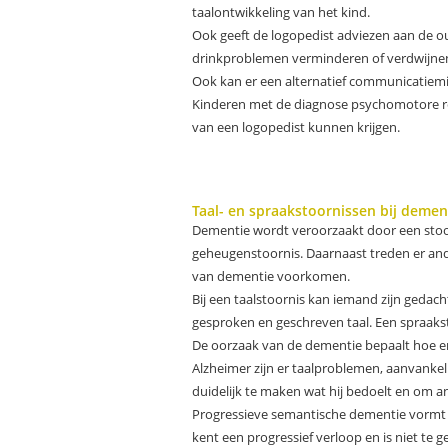
taalontwikkeling van het kind.
Ook geeft de logopedist adviezen aan de ou
drinkproblemen verminderen of verdwijnen 
Ook kan er een alternatief communicatiemi
Kinderen met de diagnose psychomotore reta
van een logopedist kunnen krijgen.
Taal- en spraakstoornissen bij demen
Dementie wordt veroorzaakt door een stoor
geheugenstoornis. Daarnaast treden er and
van dementie voorkomen.
Bij een taalstoornis kan iemand zijn gedac
gesproken en geschreven taal. Een spraakst
De oorzaak van de dementie bepaalt hoe en
Alzheimer zijn er taalproblemen, aanvanke
duidelijk te maken wat hij bedoelt en om a
Progressieve semantische dementie vormt e
kent een progressief verloop en is niet te 