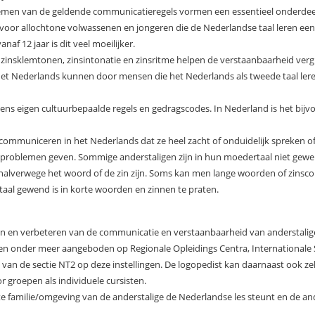
nemen van de geldende communicatieregels vormen een essentieel onderde
voor allochtone volwassenen en jongeren die de Nederlandse taal leren een 
af 12 jaar is dit veel moeilijker.
zinsklemtonen, zinsintonatie en zinsritme helpen de verstaanbaarheid verg
et Nederlands kunnen door mensen die het Nederlands als tweede taal lere
ens eigen cultuurbepaalde regels en gedragscodes. In Nederland is het bijvo
ommuniceren in het Nederlands dat ze heel zacht of onduidelijk spreken of
 problemen geven. Sommige anderstaligen zijn in hun moedertaal niet gewe
halverwege het woord of de zin zijn. Soms kan men lange woorden of zinsco
al gewend is in korte woorden en zinnen te praten.
den en verbeteren van de communicatie en verstaanbaarheid van anderstali
en onder meer aangeboden op Regionale Opleidings Centra, Internationale S
t van de sectie NT2 op deze instellingen. De logopedist kan daarnaast ook z
 groepen als individuele cursisten.
ecte familie/omgeving van de anderstalige de Nederlandse les steunt en de a