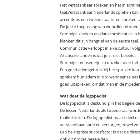
Het verstaanbaar spreken en het in acht 
taal.Verstaanbaar Nederlands spreken kan 
accentloos een tweede taal leren spreken, van
De juiste toepassing van woordklemtonen, 
Sommige klanken en klankcombinaties in h
klanken dit zijn hangt af van de eerste taal.
Communicatie verloopt in elke cultuur volg
Aziatische landen is dat juist niet beleefd.
Sommige mensen zijn zo onzeker over het c
Een goed ademgebruik bij het spreken kan
spreken: hun adem is "op" wanneer ze pas 
goed uitspreken, omdat men in de moederta
Wat doet de logopedist
De logopedist is deskundig in het begelei
De lessen Nederlands als tweede taal word
taalinstituten. De logopedist maakt deel ui
verstaanbaar spreken verzorgen, zowel voor
Een belangrijke succesfactor is dat de dir
ook dit proces begeleiden.