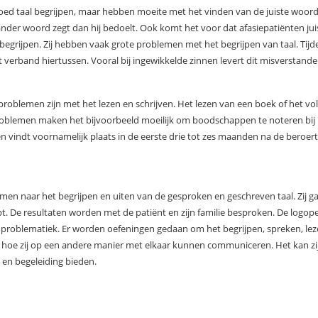
d taal begrijpen, maar hebben moeite met het vinden van de juiste woor
nder woord zegt dan hij bedoelt. Ook komt het voor dat afasiepatiënten juis
e begrijpen. Zij hebben vaak grote problemen met het begrijpen van taal. Ti
 verband hiertussen. Vooral bij ingewikkelde zinnen levert dit misverstande
oblemen zijn met het lezen en schrijven. Het lezen van een boek of het volg
problemen maken het bijvoorbeeld moeilijk om boodschappen te noteren bij 
n vindt voornamelijk plaats in de eerste drie tot zes maanden na de beroerte
men naar het begrijpen en uiten van de gesproken en geschreven taal. Zij 
pt. De resultaten worden met de patiënt en zijn familie besproken. De logope
e problematiek. Er worden oefeningen gedaan om het begrijpen, spreken, lez
rd hoe zij op een andere manier met elkaar kunnen communiceren. Het kan z
n en begeleiding bieden.