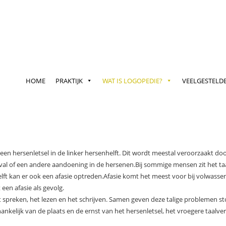
HOME
PRAKTIJK
WAT IS LOGOPEDIE?
VEELGESTELD
r een hersenletsel in de linker hersenhelft. Dit wordt meestal veroorzaakt d
l of een andere aandoening in de hersenen.Bij sommige mensen zit het taals
elft kan er ook een afasie optreden.Afasie komt het meest voor bij volwas
en afasie als gevolg.
 spreken, het lezen en het schrijven. Samen geven deze talige problemen st
ankelijk van de plaats en de ernst van het hersenletsel, het vroegere taalv