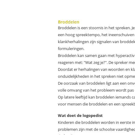
Broddelen
Broddelen is een stoornis in het spreken. J
een hoog spreektempo, het ineenschuiven va
klankherhalingen zijn signalen van broddel
formuleringen.
Broddelen kan samen gaan met hyperactivitei
reageren met: "Wat zeg je?". De spreker mer
Doordat er herhalingen van woorden en klan
onduidelijkheden in het spreken niet opmer
De oorzaak van broddelen ligt aan een onvo
volle omvang van het probleem wordt pas du
Op latere leeftijd kan broddelen iemands c
voor mensen die broddelen en een spreekb
Wat doet de logopedist
Kinderen die broddelen worden in eerste in
problemen zijn met de schoolse vaardighed