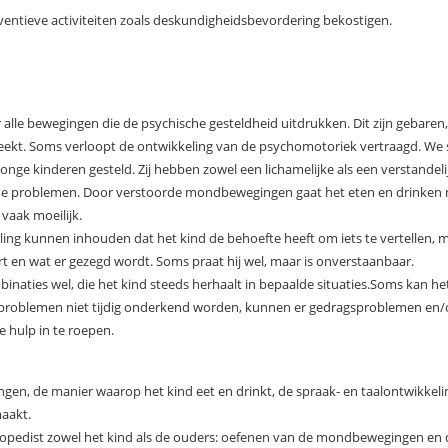
entieve activiteiten zoals deskundigheidsbevordering bekostigen.
lle bewegingen die de psychische gesteldheid uitdrukken. Dit zijn gebaren,
ekt. Soms verloopt de ontwikkeling van de psychomotoriek vertraagd. W
jonge kinderen gesteld. Zij hebben zowel een lichamelijke als een verstandeli
de problemen. Door verstoorde mondbewegingen gaat het eten en drinken mo
 vaak moeilijk.
ing kunnen inhouden dat het kind de behoefte heeft om iets te vertellen, 
rt en wat er gezegd wordt. Soms praat hij wel, maar is onverstaanbaar.
ties wel, die het kind steeds herhaalt in bepaalde situaties.Soms kan het
 problemen niet tijdig onderkend worden, kunnen er gedragsproblemen en/
e hulp in te roepen.
en, de manier waarop het kind eet en drinkt, de spraak- en taalontwikkel
aakt.
ogopedist zowel het kind als de ouders: oefenen van de mondbewegingen en d