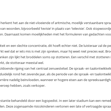
e herkent het aan de niet-vloeiende of aritmische, moeilijk verstaanbare spra
n woorden, bijvoorbeeld ‘tevisie’ in plaats van 'televisie'. Ook stopwoordj
en. Daarnaast komen moeilijkheden met het formuleren van gedachten voor. D
t en een slechte concentratie, dit hoeft echter niet. De luisteraar zal de p
kt wel dat er iets mis is met zijn spreken, maar hij weet niet precies wat. B
ken zijn lijkt het broddelen soms op stotteren. Een verschil met stotteren i
kt, de stotteraar meestal wel.
ldoende rijping van het centraal zenuwstelsel. De spraak- en taalontwikkel
idelijk rond het zevende jaar, als de periode van de spraak- en taalontwikke
arrière nadelig beïnvloeden, wanneer er hogere eisen aan de spreekvaardigh
eroep hebben, zoals verkoper.
stantie behandeld door een logopedist. In een later stadium kan een remedi
en. Deze zogenaamde risicokinderen vertonen een late of vertraagde spra