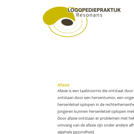
Door
Logopedie Resonans
naar
de
hoofd
inhoud
Header
Rechts
Afasie
Afasie is een taalstoornis die ontstaat doo
ontstaan door een hersentumor, een ongeva
hersenletsel oplopen in de rechterhersenh
jongeren kunnen hersenletsel oplopen met e
Door afasie ontstaan er problemen met het
omvang van de afasie zijn onder andere afh
algehele gezondheid.