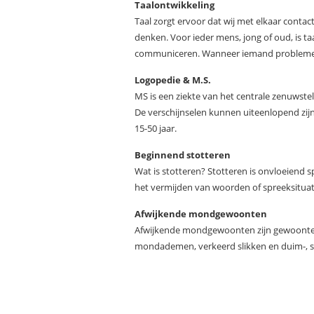
Taalontwikkeling
Taal zorgt ervoor dat wij met elkaar con
denken. Voor ieder mens, jong of oud, is ta
communiceren. Wanneer iemand problemen h
Logopedie & M.S.
MS is een ziekte van het centrale zenuwst
De verschijnselen kunnen uiteenlopend zijn.
15-50 jaar.
Beginnend stotteren
Wat is stotteren? Stotteren is onvloeiend s
het vermijden van woorden of spreeksituati
Afwijkende mondgewoonten
Afwijkende mondgewoonten zijn gewoonten 
mondademen, verkeerd slikken en duim-, sp