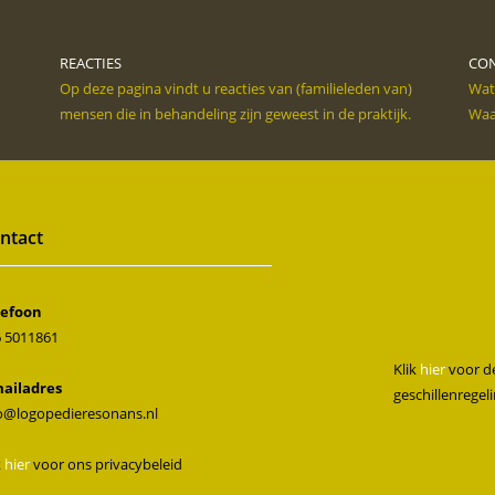
REACTIES
CO
Op deze pagina vindt u reacties van (familieleden van)
Wat
mensen die in behandeling zijn geweest in de praktijk.
Waar
ntact
lefoon
 5011861
Klik
hier
voor de
mailadres
geschillenregel
o@logopedieresonans.nl
k
hier
voor ons privacybeleid