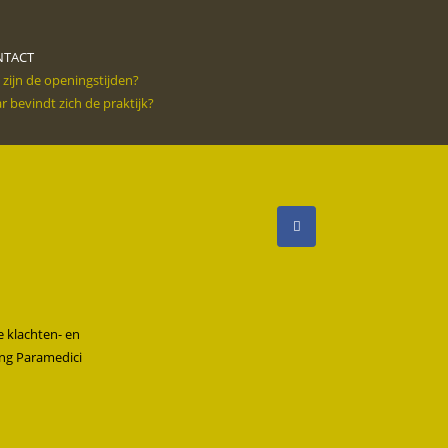
NTACT
 zijn de openingstijden?
 bevindt zich de praktijk?
 klachten- en
ing Paramedici