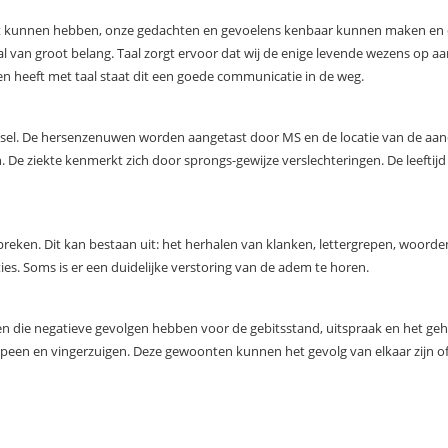
tact kunnen hebben, onze gedachten en gevoelens kenbaar kunnen maken en 
al van groot belang. Taal zorgt ervoor dat wij de enige levende wezens op a
eeft met taal staat dit een goede communicatie in de weg.
elsel. De hersenzenuwen worden aangetast door MS en de locatie van de aan
 De ziekte kenmerkt zich door sprongs-gewijze verslechteringen. De leeftijd
preken. Dit kan bestaan uit: het herhalen van klanken, lettergrepen, woorde
es. Soms is er een duidelijke verstoring van de adem te horen.
die negatieve gevolgen hebben voor de gebitsstand, uitspraak en het ge
een en vingerzuigen. Deze gewoonten kunnen het gevolg van elkaar zijn of