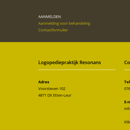
AANMELDEN
Aanmelding voor behandeling
Contactformulier
Logopediepraktijk Resonans
Co
Adres
Te
Voorsteven 102
076
4871 DX Etten-Leur
E-
inf
Kli