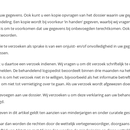
 in uw gegevens. Ook kunt u een kopie opvragen van het dossier waarin uw g
andeling. Een kopie wordt bij voorkeur ‘in handen’ gegeven, waarbij wij vrage
el is om te voorkomen dat uw gegevens bij onbevoegden terechtkomen. Ook 
ntwoorden.
atie te verzoeken als sprake is van een onjuist- en/of onvolledigheid in uw ge
ssen.
nt u daartoe een verzoek indienen. Wij vragen u om dit verzoek schriftelijk
elden. De behandelend logopedist beoordeelt binnen drie maanden na het 
s om het verzoek niet in te willigen, bijvoorbeeld als het informatie betref
om niet tot vernietiging over te gaan. Als uw verzoek wordt afgewezen doe
n toevoegen aan uw dossier. Wij verzoeken u om deze verklaring aan uw beha
gd.
reven in dit artikel geldt ten aanzien van minderjarigen en onder curatele g
jaar dan worden de rechten door de wettelijk vertegenwoordiger, doorgaans z