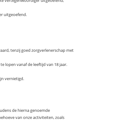
ijke vertegenwoordiger uitgeoefend;
er uitgeoefend.
aard, tenzij goed zorgverlenerschap met
e lopen vanaf de leeftijd van 18 jaar.
jn vernietigd.
houdens de hierna genoemde
behoeve van onze activiteiten, zoals