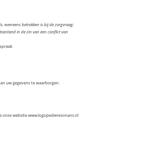
s, eveneens betrokken is bij de zorgvraag;
oestand in de zin van een conflict van
tspraak.
g van uw gegevens te waarborgen.
l via onze website www.logopedieresonans.nl