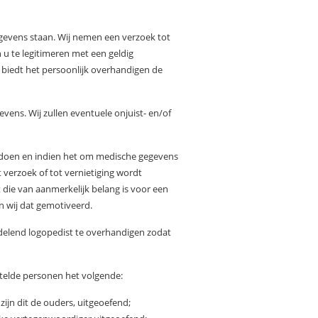
egevens staan. Wij nemen een verzoek tot
n u te legitimeren met een geldig
biedt het persoonlijk overhandigen de
gevens. Wij zullen eventuele onjuist- en/of
 te doen en indien het om medische gegevens
verzoek of tot vernietiging wordt
t die van aanmerkelijk belang is voor een
n wij dat gemotiveerd.
ndelend logopedist te overhandigen zodat
estelde personen het volgende:
ijn dit de ouders, uitgeoefend;