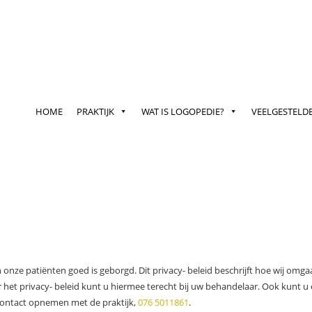
HOME
PRAKTIJK
WAT IS LOGOPEDIE?
VEELGESTELD
an onze patiënten goed is geborgd. Dit privacy- beleid beschrijft hoe wij 
 het privacy- beleid kunt u hiermee terecht bij uw behandelaar. Ook kunt u 
contact opnemen met de praktijk,
076 5011861
.