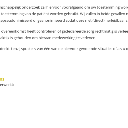
enschappelijk onderzoek zal hiervoor voorafgaand om uw toestemming worden 
 toestemming van de patiënt worden gebruikt. Wij zullen in beide gevallen 
pseudonimiseerd of geanonimiseerd zodat deze niet (direct) herleidbaar zij
n overeenkomst heeft controleren of gedeclareerde zorg rechtmatig is verlee
praktijk is gehouden om hieraan medewerking te verlenen.
eld, tenzij sprake is van één van de hiervoor genoemde situaties of als u o
ens
erwerkt: