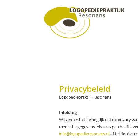
Door
Logopedie Resonans
naar
de
hoofd
inhoud
Header
Rechts
Privacybeleid
Logopediepraktijk Resonans
Inleiding
Wij vinden het belangrijk dat de privacy v
medische gegevens. Als u vragen heeft over
info@logopedieresonans.nl
of telefonisch 