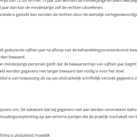
eeftijd van 12 tot en met 15 jaar dan worden de minderjarige en diens wettel
6 jaar dan kan de minderjarige zelf de rechten uitoefenen;
uratele is gesteld dan worden de rechten door de wettelijk vertegenwoordig
dt gedurende vijftien jaar na afloop van de behandelingsovereenkomst bew
rden bewaard.
 minderjarige personen geldt dat de bewaartermijn van vijftien jaar begint t
rmeld worden gegevens niet langer bewaard dan nodig is voor het doel.
ikel is van toepassing als op uw uitdrukkelijk schriftelijk verzoek gegevens zi
gevens om. Dit betekent dat wij gegevens niet aan derden verstrekken be
oudingsverplichting op aan externe partijen die de praktijk inschakelt ten 
ing is uitsluitend mogelijk