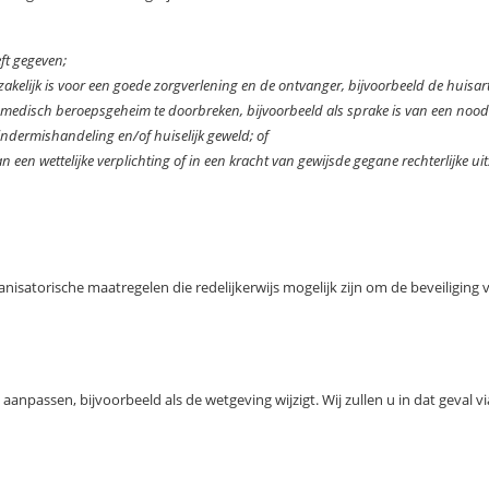
eft gegeven;
kelijk is voor een goede zorgverlening en de ontvanger, bijvoorbeeld de huisart
edisch beroepsgeheim te doorbreken, bijvoorbeeld als sprake is van een noodt
kindermishandeling en/of huiselijk geweld; of
 een wettelijke verplichting of in een kracht van gewijsde gegane rechterlijke ui
nisatorische maatregelen die redelijkerwijs mogelijk zijn om de beveiligin
ig aanpassen, bijvoorbeeld als de wetgeving wijzigt. Wij zullen u in dat geva