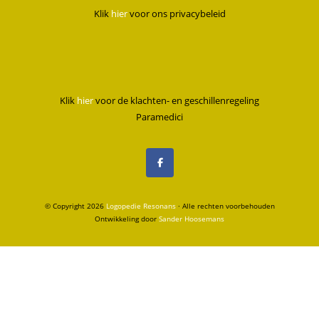
Klik
hier
voor ons privacybeleid
Klik
hier
voor de klachten- en geschillenregeling
Paramedici
© Copyright 2026
Logopedie Resonans
· Alle rechten voorbehouden
Ontwikkeling door
Sander Hoosemans