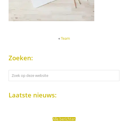
«
Team
Zoeken:
Zoek
op
deze
website
Laatste nieuws:
Alle berichten