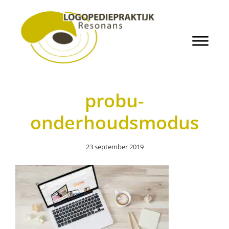
Door
Logopedie Resonans
naar
de
hoofd
inhoud
Header
Rechts
probu-
onderhoudsmodus
23 september 2019