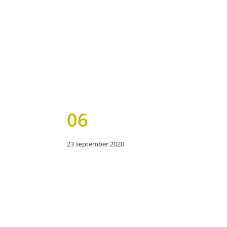
Door
Logopedie Resonans
naar
de
hoofd
inhoud
Header
Rechts
06
23 september 2020