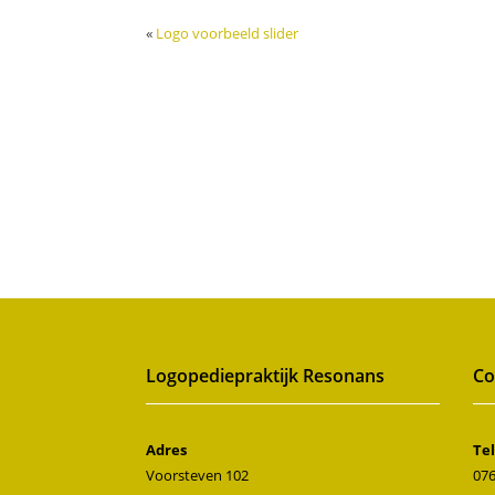
«
Logo voorbeeld slider
Logopediepraktijk Resonans
Co
Adres
Te
Voorsteven 102
076