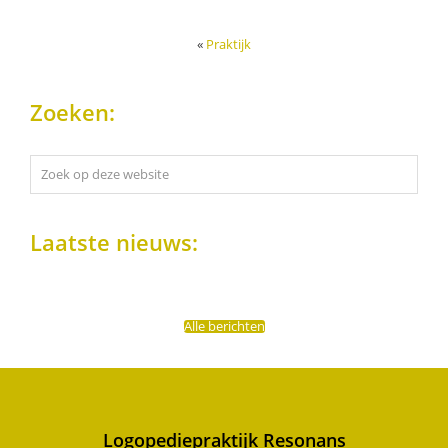
«
Praktijk
Zoeken:
Zoek
op
deze
website
Laatste nieuws:
Alle berichten
Logopediepraktijk Resonans