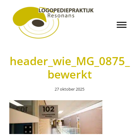
Door
Logopedie Resonans
naar
de
hoofd
inhoud
Header
Rechts
header_wie_MG_0875_
bewerkt
27 oktober 2025